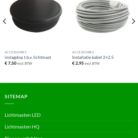
ACCESSOIRES
ACCESSOIRES
inslagdop t.b.v. lichtmast
Installatie kabel 2×2.5
€
7,50
€
2,95
excl. BTW
excl. BTW
SITEMAP
Lichtmasten LED
Lichtmasten HQ