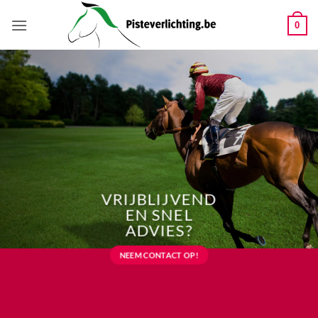
Ga
naar
0
inhoud
VRIJBLIJVEND
EN SNEL
ADVIES?
NEEM CONTACT OP!