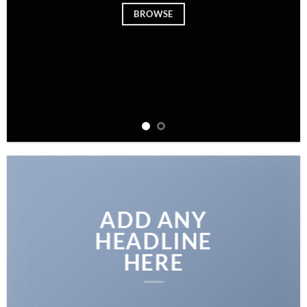
BROWSE
ADD ANY
HEADLINE
HERE