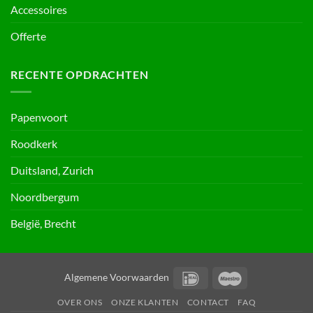
Accessoires
Offerte
RECENTE OPDRACHTEN
Papenvoort
Roodkerk
Duitsland, Zurich
Noordbergum
België, Brecht
IDeal
Maestro
Algemene Voorwaarden
OVER ONS
ONZE KLANTEN
CONTACT
FAQ